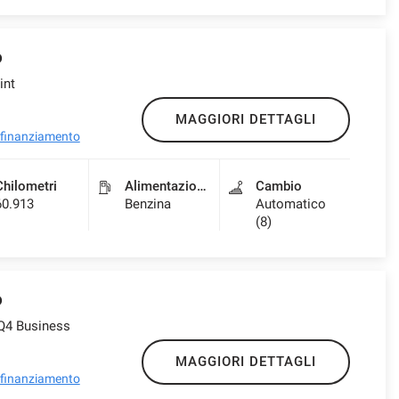
o
int
MAGGIORI DETTAGLI
l finanziamento
Chilometri
Alimentazione
Cambio
60.913
Benzina
Automatico
(8)
o
 Q4 Business
MAGGIORI DETTAGLI
l finanziamento