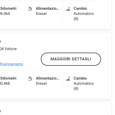
Chilometri
Alimentazione
Cambio
96.064
Diesel
Automatico
(8)
o
 Q4 Veloce
MAGGIORI DETTAGLI
l finanziamento
Chilometri
Alimentazione
Cambio
50.468
Diesel
Automatico
(8)
o