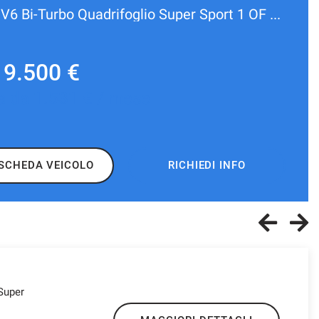
2.9 V6 Bi-Turbo Quadrifoglio Super Sport 1 OF 275
19.500 €
a da
1.531 €
/ mese
SCHEDA VEICOLO
RICHIEDI INFO
Super