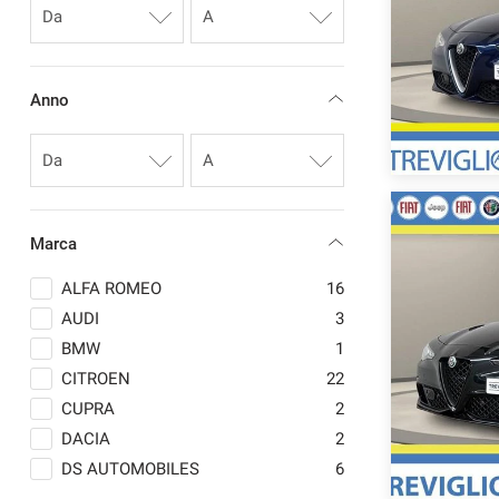
questi
strumenti
di
tracciamento
Anno
si
rimanda
alla
cookie
policy.
Puoi
rivedere
Marca
e
modificare
ALFA ROMEO
16
le
AUDI
3
tue
BMW
1
scelte
in
CITROEN
22
qualsiasi
CUPRA
2
momento.
DACIA
2
DS AUTOMOBILES
6
a