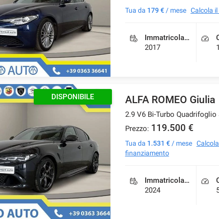
Tua da
179 €
/ mese
Calcola i
Immatricolazione
2017
DISPONIBILE
ALFA ROMEO Giulia
2.9 V6 Bi-Turbo Quadrifoglio
119.500 €
Prezzo:
Tua da
1.531 €
/ mese
Calcola 
finanziamento
Immatricolazione
2024