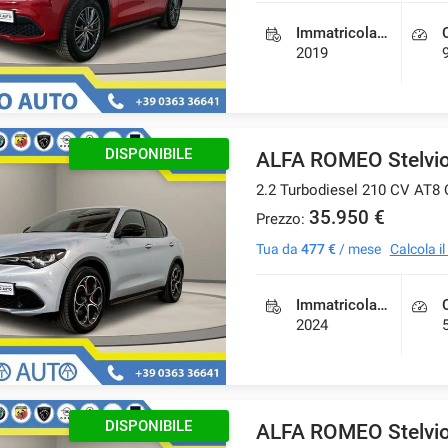
Immatricolazione
2019
DISPONIBILE
ALFA ROMEO Stelvi
2.2 Turbodiesel 210 CV AT8
35.950 €
Prezzo:
Tua da
477 €
/ mese
Calcola i
Immatricolazione
2024
DISPONIBILE
ALFA ROMEO Stelvi