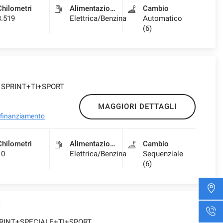
Chilometri
Alimentazione
Cambio
3.519
Elettrica/Benzina
Automatico
(6)
4 SPRINT+TI+SPORT
MAGGIORI DETTAGLI
l finanziamento
Chilometri
Alimentazione
Cambio
10
Elettrica/Benzina
Sequenziale
(6)
SPRINT+SPECIALE+TI+SPORT