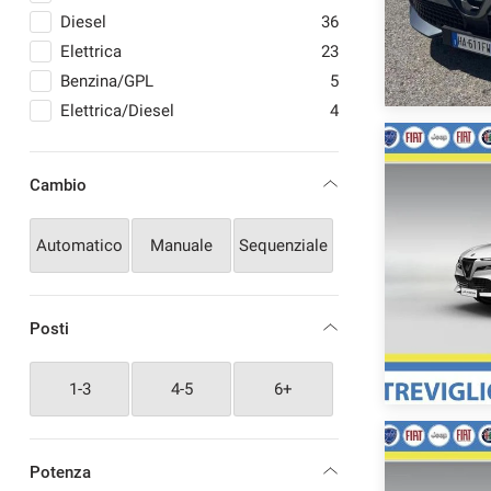
VOLKSWAGEN
4
Diesel
36
Elettrica
23
Benzina/GPL
5
Elettrica/Diesel
4
Cambio
Automatico
Manuale
Sequenziale
Posti
1-3
4-5
6+
Potenza