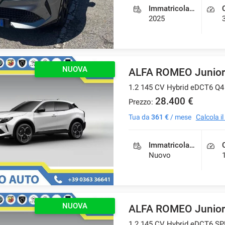
Immatricolazione
2025
NUOVA
ALFA ROMEO Junior
1.2 145 CV Hybrid eDCT6 Q
28.400 €
Prezzo:
Tua da
361 €
/ mese
Calcola i
Immatricolazione
Nuovo
NUOVA
ALFA ROMEO Junior
1.2 145 CV Hybrid eDCT6 