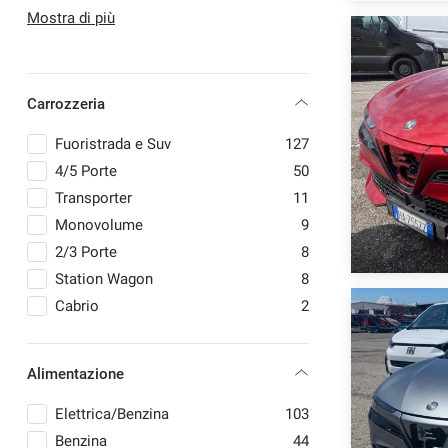
EMC
10
Mostra di più
FIAT
27
FORD
2
FOTON
4
mpre
Cookie necessari
Carrozzeria
JAECOO
3
ilitato
JEEP
29
Fuoristrada e Suv
127
KIA
1
Cookie delle preferenze
4/5 Porte
50
LANCIA
4
Transporter
11
LYNK & CO
3
Monovolume
9
Cookie per il miglioramento dell'esperienza utente
MASERATI
2
2/3 Porte
8
MERCEDES-BENZ
2
Station Wagon
8
Cookie analitici
MG
15
Cabrio
2
NISSAN
3
Cookie di marketing
OPEL
22
Alimentazione
PEUGEOT
30
SEAT
1
Elettrica/Benzina
103
TOYOTA
1
Benzina
44