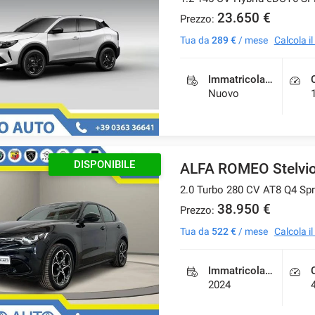
23.650 €
Prezzo:
Tua da
289 €
/ mese
Calcola i
Immatricolazione
Nuovo
DISPONIBILE
ALFA ROMEO Stelvi
2.0 Turbo 280 CV AT8 Q4 Spr
38.950 €
Prezzo:
Tua da
522 €
/ mese
Calcola i
Immatricolazione
2024