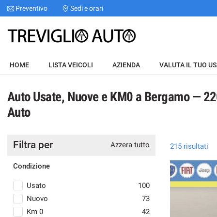
Preventivo
Sedi e orari
Le
tue
preferenze
di
HOME
consenso
HOME
LISTA VEICOLI
AZIENDA
VALUTA IL TUO U
Il
LISTA VEICOLI
seguente
Auto Usate, Nuove e KM0 a Bergamo — 220 
pannello
AZIENDA
ti
Auto
consente
di
VALUTA IL TUO USATO
esprimere
le
Filtra per
Azzera tutto
215 risultati
tue
ASSISTENZA
preferenze
Condizione
di
consenso
CHI SIAMO
Usato
100
alle
Nuovo
73
tecnologie
OMEO Giulia
SERVIZI
di
Km 0
42