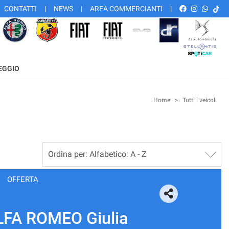
CONTATTI
NEWS
AREA COMMERCIANTI
EGGIO
Home
>
Tutti i veicoli
OFFERTA
LFA ROMEO Giulia