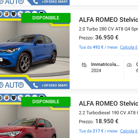
DISPONIBILE
ALFA ROMEO Stelvi
2.0 Turbo 280 CV AT8 Q4 Spr
36.950 €
Prezzo:
Tua da
492 €
/ mese
Calcola i
Immatricolazione
2024
DISPONIBILE
ALFA ROMEO Stelvi
2.2 Turbodiesel 190 CV AT8
18.950 €
Prezzo:
Tua da
217 €
/ mese
Calcola i