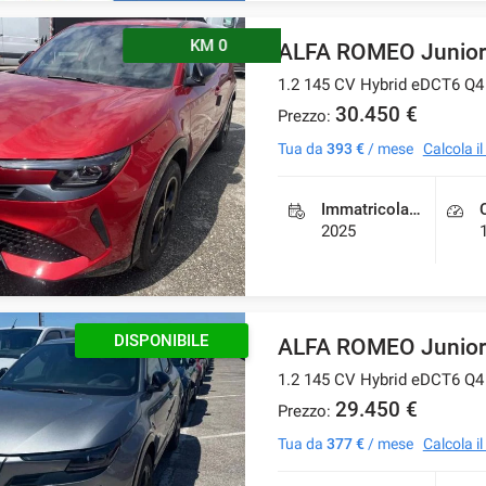
KM 0
ALFA ROMEO Junior
1.2 145 CV Hybrid eDCT6 Q4
30.450 €
Prezzo:
Tua da
393 €
/ mese
Calcola i
Immatricolazione
2025
DISPONIBILE
ALFA ROMEO Junior
1.2 145 CV Hybrid eDCT6 Q4
29.450 €
Prezzo:
Tua da
377 €
/ mese
Calcola i