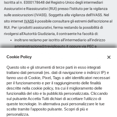
Iscritta al n. E000178648 del Registro Unico degli intermediari
Assicurativi e Riassicurativi (RUI) presso l’Istituto per la vigilanza
sulle assicurazioni (IVASS). Soggetta alla vigilanza dell'IVASS. Nel
sito internet
IVASS
è possibile consultare gli estremi dell'iscrizione al
RUI. Per i prodotti assicurativi, ferma restando la possibilità di
rivolgersi all’Autorità Giudiziaria, il contraente ha facoltà di:
inoltrare reclamo per iscritto all’intermediario all’indirizzo
amministrazione@treviglioauto.it
oppure via PEC a
treviglio.auto@postacert.it
;
Cookie Policy
presentare ricorso all’Arbitro Assicurativo, qualora non
dovesse ritenersi soddisfatto dall’esito del reclamo
Questo sito e gli strumenti di terze parti in esso integrati
all’intermediario o in caso di assenza di riscontro entro il
trattano dati personali (es. dati di navigazione o indirizzi IP) e
termine di legge, tramite il portale disponibile sul sito internet
fanno uso di Cookie, Pixel, Tags o altri identificatori necessari
per il funzionamento e per il raggiungimento delle finalità
dello stesso (
www.arbitroassicurativo.org
), dove è possibile
descritte nella cookie policy, tra cui il miglioramento delle
consultare gli ulteriori requisiti di ammissibilità, le
funzionalità del sito e la pubblicità personalizzata. Cliccando
informazioni relative alle modalità di presentazione del
sul pulsante Accetta Tutti dichiari di accettare l'utilizzo di
ricorso e ogni altra indicazione utile;
queste tecnologie. In alternativa puoi personalizzare le tue
avvalersi di altri eventuali sistemi alternativi di risoluzione
scelte tramite l'apposito pulsante. Scopri di più e
personalizza.
delle controversie previsti dalla normativa vigente.