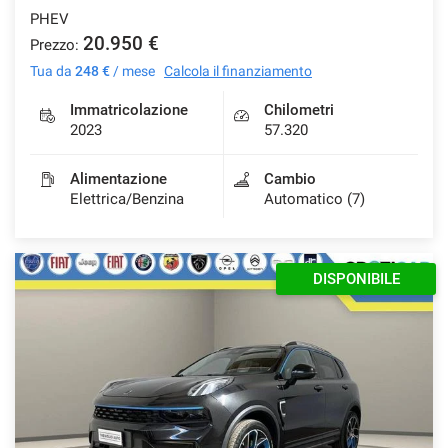
PHEV
20.950 €
Prezzo:
Tua da
248 €
/ mese
Calcola il finanziamento
mpre
Cookie necessari
ilitato
Immatricolazione
Chilometri
2023
57.320
Cookie delle preferenze
Alimentazione
Cambio
Elettrica/Benzina
Automatico (7)
Cookie per il miglioramento dell'esperienza utente
Cookie analitici
DISPONIBILE
Cookie di marketing
Leggi
la
cookie
policy