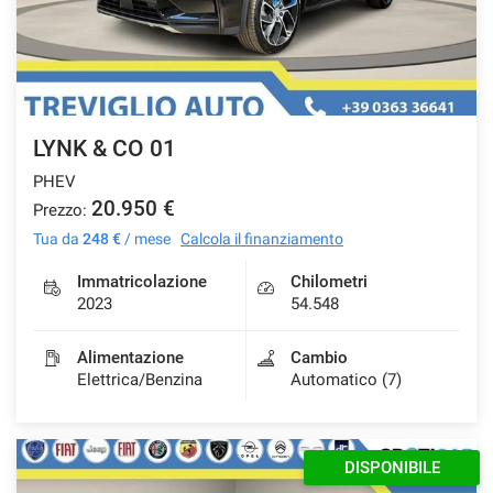
Salva
le
impostazioni
LYNK & CO 01
PHEV
20.950 €
Prezzo:
Tua da
248 €
/ mese
Calcola il finanziamento
Immatricolazione
Chilometri
2023
54.548
Alimentazione
Cambio
Elettrica/Benzina
Automatico (7)
DISPONIBILE