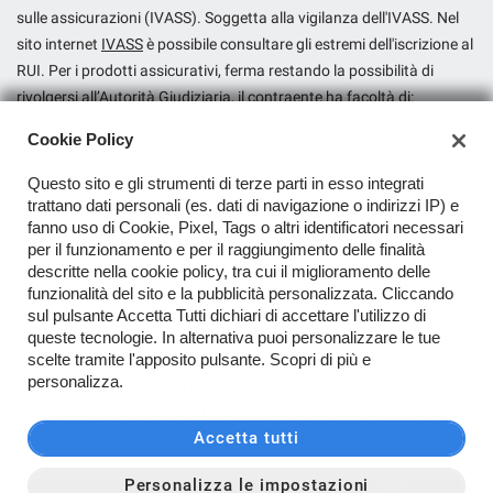
sulle assicurazioni (IVASS). Soggetta alla vigilanza dell'IVASS. Nel
Salva
sito internet
IVASS
è possibile consultare gli estremi dell'iscrizione al
le
impostazioni
RUI. Per i prodotti assicurativi, ferma restando la possibilità di
rivolgersi all’Autorità Giudiziaria, il contraente ha facoltà di:
inoltrare reclamo per iscritto all’intermediario all’indirizzo
Cookie Policy
amministrazione@treviglioauto.it
oppure via PEC a
treviglio.auto@postacert.it
;
Questo sito e gli strumenti di terze parti in esso integrati
presentare ricorso all’Arbitro Assicurativo, qualora non
trattano dati personali (es. dati di navigazione o indirizzi IP) e
fanno uso di Cookie, Pixel, Tags o altri identificatori necessari
dovesse ritenersi soddisfatto dall’esito del reclamo
per il funzionamento e per il raggiungimento delle finalità
all’intermediario o in caso di assenza di riscontro entro il
descritte nella cookie policy, tra cui il miglioramento delle
termine di legge, tramite il portale disponibile sul sito internet
funzionalità del sito e la pubblicità personalizzata. Cliccando
dello stesso (
www.arbitroassicurativo.org
), dove è possibile
sul pulsante Accetta Tutti dichiari di accettare l'utilizzo di
consultare gli ulteriori requisiti di ammissibilità, le
queste tecnologie. In alternativa puoi personalizzare le tue
scelte tramite l'apposito pulsante. Scopri di più e
informazioni relative alle modalità di presentazione del
personalizza.
ricorso e ogni altra indicazione utile;
avvalersi di altri eventuali sistemi alternativi di risoluzione
Accetta tutti
delle controversie previsti dalla normativa vigente.
Personalizza le impostazioni