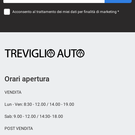
questi
strumenti
Acconsento al trattamento dei miei dati per finalità di marketing *
di
tracciamento
si
rimanda
alla
cookie
policy.
Puoi
rivedere
e
Orari apertura
modificare
le
tue
VENDITA
scelte
in
Lun - Ven: 8:30 - 12.00 / 14.00 - 19.00
qualsiasi
momento.
Sab: 9.00 - 12.00 / 14:30- 18.00
POST VENDITA
a