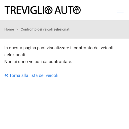
Le
tue
preferenze
di
HOME
Home
>
Confronto dei veicoli selezionati
consenso
Il
LISTA VEICOLI
In questa pagina puoi visualizzare il confronto dei veicoli
seguente
selezionati.
pannello
AZIENDA
Non ci sono veicoli da confrontare.
ti
consente
di
Torna alla lista dei veicoli
VALUTA IL TUO USATO
esprimere
le
tue
ASSISTENZA
preferenze
di
consenso
CHI SIAMO
alle
tecnologie
SERVIZI
di