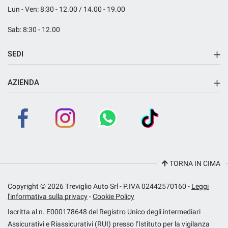
Lun - Ven: 8:30 - 12.00 / 14.00 - 19.00
Sab: 8:30 - 12.00
mpre
Cookie necessari
ilitato
SEDI
Sede di Fara Gera d'Adda
Cookie delle preferenze
AZIENDA
Azienda
Cookie per il miglioramento dell'esperienza utente
Contatti
Cookie analitici
Dna Rent
TORNA IN CIMA
Cookie di marketing
Copyright © 2026 Treviglio Auto Srl - P.IVA 02442570160 -
Leggi
l'informativa sulla privacy
-
Cookie Policy
Leggi
la
Iscritta al n. E000178648 del Registro Unico degli intermediari
cookie
policy
Assicurativi e Riassicurativi (RUI) presso l’Istituto per la vigilanza