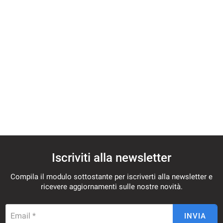
tracciamento
che
NOLEGGIO
adottiamo
per
offrire
CONTATTI
le
funzionalità
e
NEWS
svolgere
le
AREA COMMERCIANTI
attività
di
seguito
descritte.
Per
ottenere
Iscriviti alla newsletter
maggiori
informazioni
Compila il modulo sottostante per iscriverti alla newsletter e
sull'utilità
ricevere aggiornamenti sulle nostre novità.
e
sul
funzionamento
Email *
INVIA
di