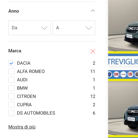
questi
Anno
strumenti
di
tracciamento
si
rimanda
alla
cookie
Marca
policy.
Puoi
DACIA
2
rivedere
ALFA ROMEO
11
e
modificare
AUDI
1
le
BMW
1
tue
CITROEN
12
scelte
in
CUPRA
2
qualsiasi
DS AUTOMOBILES
6
momento.
FIAT
13
Mostra di più
FORD
1
a