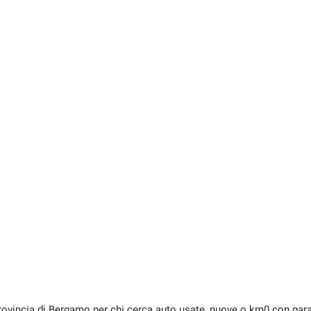
rovincia di Bergamo per chi cerca auto usate, nuove o km0 con garan