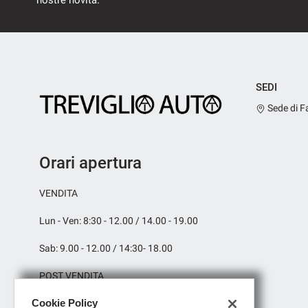
nostre novità.
SEDI
Sede di F
Orari apertura
VENDITA
Lun - Ven: 8:30 - 12.00 / 14.00 - 19.00
Sab: 9.00 - 12.00 / 14:30- 18.00
POST VENDITA
Cookie Policy
Lun - Ven: 8:30 - 12.00 / 14.00 - 19.00