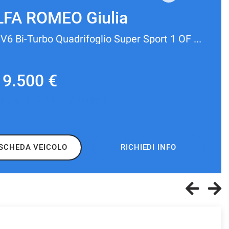
LFA ROMEO Giulia
2.9 V6 Bi-Turbo Quadrifoglio Super Sport 1 OF 275
19.500 €
a da
1.531 €
/ mese
SCHEDA VEICOLO
RICHIEDI INFO