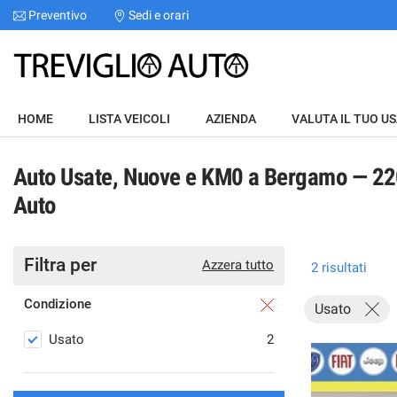
Preventivo
Sedi e orari
Le
tue
preferenze
di
HOME
consenso
HOME
LISTA VEICOLI
AZIENDA
VALUTA IL TUO U
Il
LISTA VEICOLI
seguente
Auto Usate, Nuove e KM0 a Bergamo — 220 
pannello
AZIENDA
ti
Auto
consente
di
VALUTA IL TUO USATO
esprimere
le
Filtra per
Azzera tutto
2 risultati
tue
ASSISTENZA
preferenze
Condizione
Usato
di
consenso
CHI SIAMO
Usato
2
alle
tecnologie
SERVIZI
di