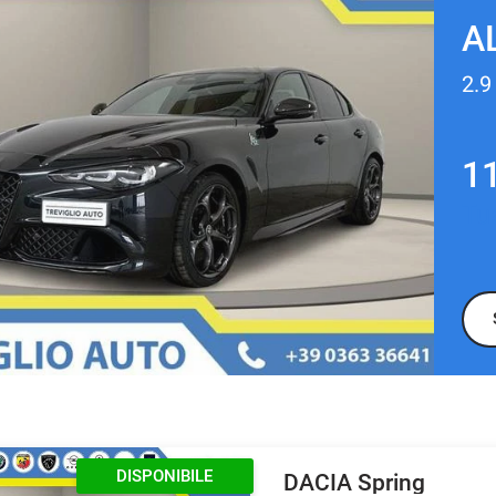
A
1
Tu
DISPONIBILE
DACIA Spring