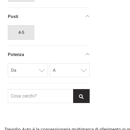
Posti
4-5
Potenza
Cosa cerchi?
Treviglio Auto è la concessionaria multimarca di riferimento in p