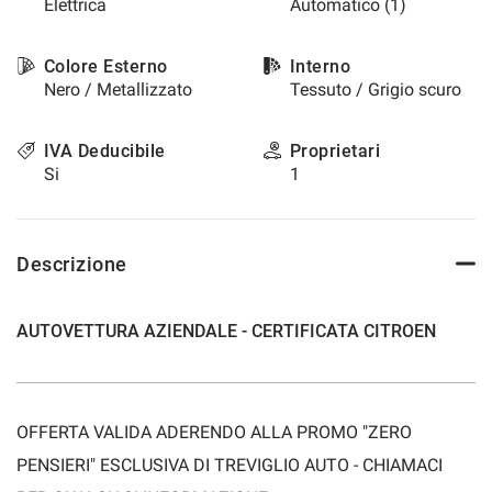
Elettrica
Automatico (1)
questi
strumenti
di
Colore Esterno
Interno
tracciamento
Nero / Metallizzato
Tessuto / Grigio scuro
si
rimanda
IVA Deducibile
Proprietari
alla
Si
1
cookie
policy.
Puoi
rivedere
Descrizione
e
modificare
le
tue
AUTOVETTURA AZIENDALE - CERTIFICATA CITROEN
scelte
in
qualsiasi
momento.
OFFERTA VALIDA ADERENDO ALLA PROMO "ZERO
PENSIERI" ESCLUSIVA DI TREVIGLIO AUTO - CHIAMACI
a