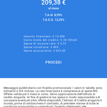
Streaming musicale integrato
209,38
€
Telecamera per parcheggio assistito
al mese
T.A.N. 8,99%
Touch screen
T.A.E.G.
12,25
%
USB
Vetri oscurati
Importo finanziato: €
13.450
Vivavoce
Costo totale del credito: €
20.100,64
Spese di incasso rata: € 3,75
Volante in pelle
Spese istruttoria: € 400
Spese assicurative: €
831,00
Volante multifunzione
PROCEDI
Messaggio pubblicitario con finalità promozionale. I valori in tabella sono
indicativi e IVA inclusa. La rata finanziaria è comprensiva di spese RID.
Offerta valida per il mese in corso. Salvo approvazione dell'istituto di
credito erogante. Al fine di gestire le tue spese in modo responsabile e di
conoscere eventuali altre offerte disponibili, l'Istituto di Credito erogante ti
ricorda, prima di sottoscrivere il contratto, di prendere visione di tutte le
condizioni economiche e contrattuali, facendo riferimento alle