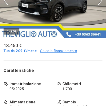
tracciamento
che
NOLEGGIO
adottiamo
per
offrire
CONTATTI
le
funzionalità
1 di 40
e
NEWS
svolgere
le
18.450 €
AREA COMMERCIANTI
attività
Tua da
209
€/mese
Calcola finanziamento
di
seguito
descritte.
Per
Caratteristiche
ottenere
maggiori
informazioni
Immatricolazione
Chilometri
sull'utilità
05/2025
1.700
e
sul
funzionamento
Alimentazione
Cambio
di