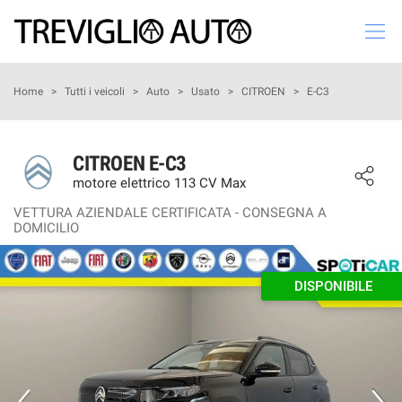
Le
tue
preferenze
di
HOME
Home
>
Tutti i veicoli
>
Auto
>
Usato
>
CITROEN
>
E-C3
consenso
Il
LISTA VEICOLI
seguente
CITROEN E-C3
pannello
motore elettrico 113 CV Max
AZIENDA
ti
consente
VETTURA AZIENDALE CERTIFICATA - CONSEGNA A
DOMICILIO
di
VALUTA IL TUO USATO
esprimere
le
tue
DISPONIBILE
ASSISTENZA
preferenze
di
consenso
CHI SIAMO
alle
tecnologie
SERVIZI
di