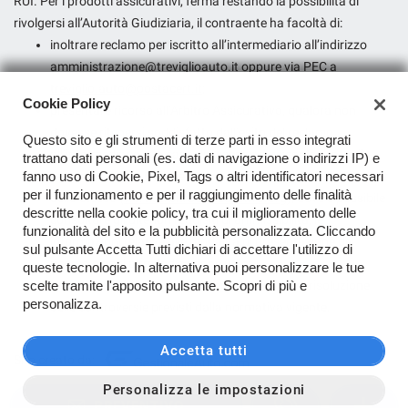
RUI. Per i prodotti assicurativi, ferma restando la possibilità di
rivolgersi all’Autorità Giudiziaria, il contraente ha facoltà di:
inoltrare reclamo per iscritto all’intermediario all’indirizzo
amministrazione@treviglioauto.it
oppure via PEC a
treviglio.auto@postacert.it
;
Cookie Policy
presentare ricorso all’Arbitro Assicurativo, qualora non
dovesse ritenersi soddisfatto dall’esito del reclamo
Questo sito e gli strumenti di terze parti in esso integrati
all’intermediario o in caso di assenza di riscontro entro il
trattano dati personali (es. dati di navigazione o indirizzi IP) e
fanno uso di Cookie, Pixel, Tags o altri identificatori necessari
termine di legge, tramite il portale disponibile sul sito internet
per il funzionamento e per il raggiungimento delle finalità
dello stesso (
www.arbitroassicurativo.org
), dove è possibile
descritte nella cookie policy, tra cui il miglioramento delle
consultare gli ulteriori requisiti di ammissibilità, le
funzionalità del sito e la pubblicità personalizzata. Cliccando
informazioni relative alle modalità di presentazione del
sul pulsante Accetta Tutti dichiari di accettare l'utilizzo di
ricorso e ogni altra indicazione utile;
queste tecnologie. In alternativa puoi personalizzare le tue
scelte tramite l'apposito pulsante. Scopri di più e
avvalersi di altri eventuali sistemi alternativi di risoluzione
personalizza.
delle controversie previsti dalla normativa vigente.
Accetta tutti
Sito creato da:
Personalizza le impostazioni
PREVENTIVO