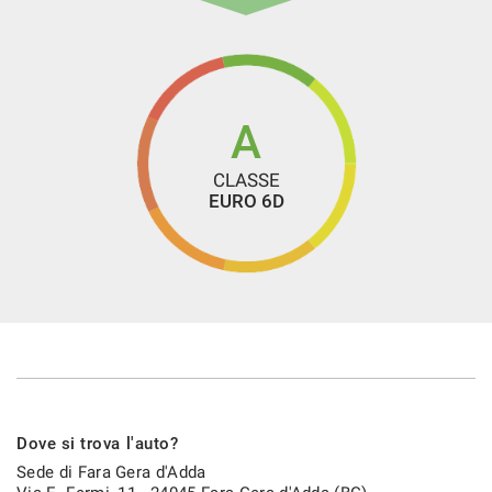
Specchietti laterali elettrici
Start/Stop Automatico
Streaming musicale integrato
Touch screen
A
USB
CLASSE
Vivavoce
EURO 6D
Volante in pelle
Volante multifunzione
Dove si trova l'auto?
Sede di Fara Gera d'Adda