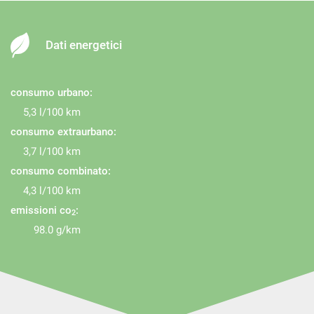
Luce d'ambiente
Luci diurne
Luci diurne LED
Dati energetici
Monitoraggio pressione pneumatici
MP3
consumo urbano:
Pneumatici estivi
5,3 l/100 km
Riconoscimento dei segnali stradali
consumo extraurbano:
3,7 l/100 km
Schermo multifunzione interamente digitale
consumo combinato:
Sedile posteriore sdoppiato
4,3 l/100 km
Sensore di luce
emissioni co
:
2
Servosterzo
98.0 g/km
Sistema di avviso di distanza
Navigatore satellitare
Sistema di riconoscimento della stanchezza
Sound system