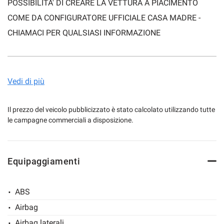
POSSIBILITA' DI CREARE LA VETTURA A PIACIMENTO
COME DA CONFIGURATORE UFFICIALE CASA MADRE -
CHIAMACI PER QUALSIASI INFORMAZIONE
mpre
Cookie necessari
ilitato
Cookie delle preferenze
- ALLESTIMENTO STYLE DA 17.820 EURO
Vedi di più
- ALLESTIMENTO EDITION DA 18.020 EURO
Cookie per il miglioramento dell'esperienza utente
- ALLESTIMENTO ALLURE DA 19.470 EURO
Il prezzo del veicolo pubblicizzato è stato calcolato utilizzando tutte
le campagne commerciali a disposizione.
Cookie analitici
CONTATTO DIRETTO:
Equipaggiamenti
Cookie di marketing
036336641
commerciale@treviglioauto.it
ABS
Leggi
la
Airbag
cookie
policy
Airbag laterali