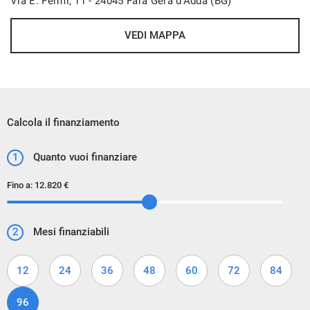
Via E. Fermi, 11 - 24045 Fara Gera d'Adda (BG)
VEDI MAPPA
Calcola il finanziamento
1
Quanto vuoi finanziare
Fino a:
12.820 €
2
Mesi finanziabili
12
24
36
48
60
72
84
96