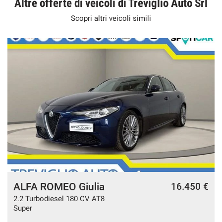
Altre offerte di veicoli di Treviglio Auto Srl
Scopri altri veicoli simili
ALFA ROMEO Giulia
€
16.450 €
2.2 Turbodiesel 180 CV AT8
Super