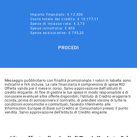
Importo finanziato: €
12.820
Costo totale del credito: €
19.177,11
Spese di incasso rata: € 3,75
Spese istruttoria: € 400
Spese assicurative: €
793,20
PROCEDI
Messaggio pubblicitario con finalità promozionale. I valori in tabella sono
indicativi e IVA inclusa. La rata finanziaria è comprensiva di spese RID.
Offerta valida per il mese in corso. Salvo approvazione dell'istituto di
credito erogante. Al fine di gestire le tue spese in modo responsabile e di
conoscere eventuali altre offerte disponibili, l'Istituto di Credito erogante ti
ricorda, prima di sottoscrivere il contratto, di prendere visione di tutte le
condizioni economiche e contrattuali, facendo riferimento alle
Informazioni Europee di Base sul Credito ai Consumatori presso il punto
vendita. Salvo approvazione dell'Istituto di Credito erogante.