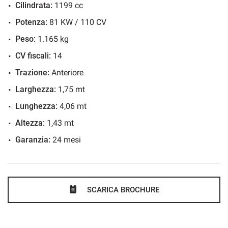
Cilindrata:
1199 cc
Controllo elettronico della corsia
Potenza:
81 KW / 110 CV
Controllo trazione
Controllo vocale
Peso:
1.165 kg
Cronologia tagliandi
CV fiscali:
14
Cruise Control
Trazione:
Anteriore
ESP
Larghezza:
1,75 mt
Fari di profondità antiabbagliamento
Lunghezza:
4,06 mt
Fari direzionali
Altezza:
1,43 mt
Frenata d'emergenza assistita
Garanzia:
24 mesi
Hill holder
Immobilizzatore elettronico
Isofix
SCARICA BROCHURE
Leve al volante
Limitatore di velocità