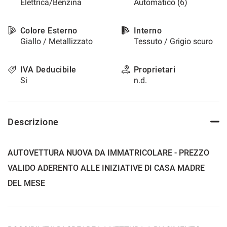
Elettrica/Benzina
Automatico (6)
questi
strumenti
di
Colore Esterno
Interno
tracciamento
Giallo / Metallizzato
Tessuto / Grigio scuro
si
rimanda
IVA Deducibile
Proprietari
alla
Si
n.d.
cookie
policy.
Puoi
rivedere
Descrizione
e
modificare
le
tue
AUTOVETTURA NUOVA DA IMMATRICOLARE - PREZZO
scelte
VALIDO ADERENTO ALLE INIZIATIVE DI CASA MADRE
in
qualsiasi
DEL MESE
momento.
a