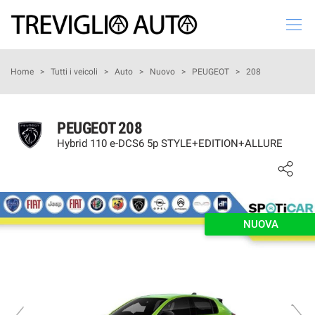
Le
tue
preferenze
di
HOME
Home
>
Tutti i veicoli
>
Auto
>
Nuovo
>
PEUGEOT
>
208
consenso
Il
LISTA VEICOLI
seguente
PEUGEOT 208
pannello
Hybrid 110 e-DCS6 5p STYLE+EDITION+ALLURE
AZIENDA
ti
consente
di
VALUTA IL TUO USATO
esprimere
le
tue
NUOVA
ASSISTENZA
preferenze
di
consenso
CHI SIAMO
alle
tecnologie
SERVIZI
di