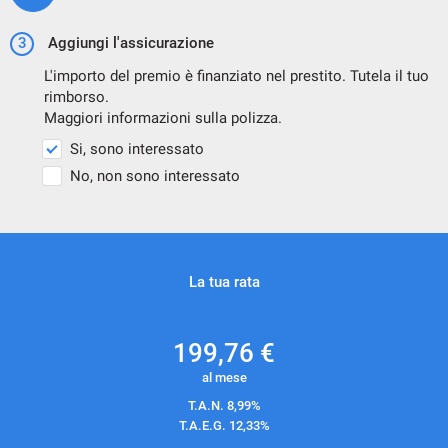
3
Aggiungi l'assicurazione
L'importo del premio è finanziato nel prestito. Tutela il tuo
rimborso.
Maggiori informazioni sulla polizza.
Si, sono interessato
No, non sono interessato
La tua rata
199,76
€
al mese
T.A.N. 8,99%
T.A.E.G.
12,33
%