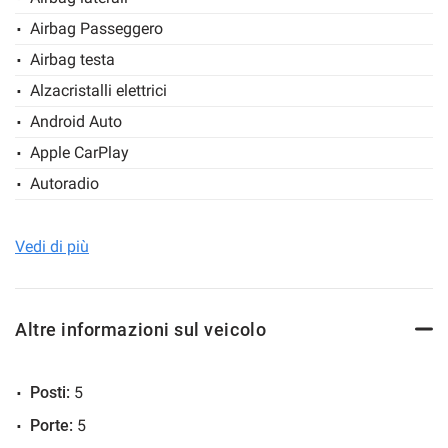
SITO WEB
Airbag Passeggero
Salva
Treviglioauto.it
le
Airbag testa
impostazioni
Alzacristalli elettrici
Android Auto
Apple CarPlay
Autoradio
Autoradio digitale
Bluetooth
Vedi di più
Boardcomputer
Cerchioni in acciaio
Altre informazioni sul veicolo
Chiusura centralizzata
Chiusura centralizzata senza chiave
Posti:
5
Chiusura centralizzata telecomandata
Porte:
5
Climatizzatore