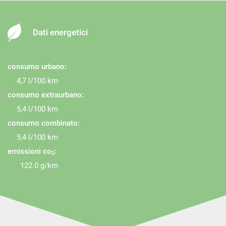
Immobilizzatore elettronico
Isofix
Limitatore di velocità
Dati energetici
Luce d'ambiente
Luci diurne
consumo urbano:
Luci diurne LED
4,7 l/100 km
Monitoraggio pressione pneumatici
consumo extraurbano:
5,4 l/100 km
MP3
consumo combinato:
Park Distance Control
5,4 l/100 km
Pneumatici estivi
emissioni co
:
2
Riconoscimento dei segnali stradali
122.0 g/km
Schermo multifunzione interamente digitale
Sensore di luce
Sensore di pioggia
Sensori di parcheggio posteriori