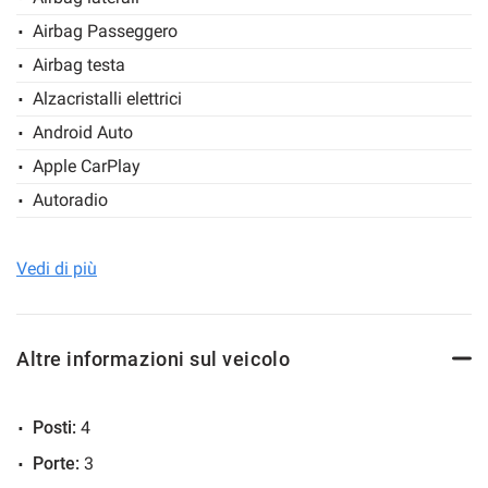
SITO WEB
Airbag Passeggero
Salva
Treviglioauto.it
le
Airbag testa
impostazioni
Alzacristalli elettrici
Android Auto
Apple CarPlay
Autoradio
Autoradio digitale
Bluetooth
Vedi di più
Boardcomputer
Cerchi in lega
Altre informazioni sul veicolo
Chiamata automatica per emergenze
Chiusura centralizzata
Posti:
4
Chiusura centralizzata senza chiave
Porte:
3
Chiusura centralizzata telecomandata