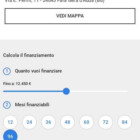
Via E. Fermi, 11 - 24045 Fara Gera d'Adda (BG)
VEDI MAPPA
Calcola il finanziamento
1
Quanto vuoi finanziare
Fino a:
12.450 €
2
Mesi finanziabili
12
24
36
48
60
72
84
96