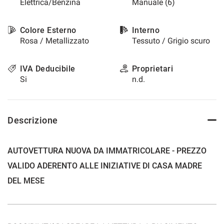
Elettrica/Benzina
Manuale (6)
questi
strumenti
di
Colore Esterno
Interno
tracciamento
Rosa / Metallizzato
Tessuto / Grigio scuro
si
rimanda
IVA Deducibile
Proprietari
alla
Si
n.d.
cookie
policy.
Puoi
rivedere
Descrizione
e
modificare
le
tue
AUTOVETTURA NUOVA DA IMMATRICOLARE - PREZZO
scelte
VALIDO ADERENTO ALLE INIZIATIVE DI CASA MADRE
in
qualsiasi
DEL MESE
momento.
a