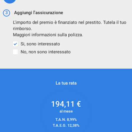
3
Aggiungi l'assicurazione
L'importo del premio è finanziato nel prestito. Tutela il tuo
rimborso.
Maggiori informazioni sulla polizza.
Si, sono interessato
No, non sono interessato
La tua rata
194,11
€
al mese
T.A.N. 8,99%
T.A.E.G.
12,38
%