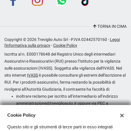
Contatti
Dna Rent
TORNA IN CIMA
Copyright © 2026 Treviglio Auto Srl - P.IVA 02442570160 -
Leggi
l'informativa sulla privacy
-
Cookie Policy
Iscritta al n. E000178648 del Registro Unico degli intermediari
Assicurativi e Riassicurativi (RUI) presso l’Istituto per la vigilanza
sulle assicurazioni (IVASS). Soggetta alla vigilanza dell'IVASS. Nel
sito internet
IVASS
è possibile consultare gli estremi dell'iscrizione al
RUI. Per i prodotti assicurativi, ferma restando la possibilità di
rivolgersi all’Autorità Giudiziaria, il contraente ha facoltà di:
inoltrare reclamo per iscritto all’intermediario all’indirizzo
amministrazione@treviglioauto.it
oppure via PEC a
treviglio.auto@postacert.it
;
Cookie Policy
presentare ricorso all’Arbitro Assicurativo, qualora non
dovesse ritenersi soddisfatto dall’esito del reclamo
Questo sito e gli strumenti di terze parti in esso integrati