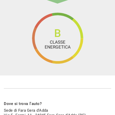
Servosterzo
Sistema di avviso di distanza
Sistema di chiamata d'emergenza
Navigatore satellitare
B
Sistema di riconoscimento della stanchezza
CLASSE
Sound system
ENERGETICA
Specchietti laterali elettrici
Start/Stop Automatico
Streaming musicale integrato
Touch screen
USB
Vivavoce
Volante in pelle
Dove si trova l'auto?
Volante multifunzione
Sede di Fara Gera d'Adda