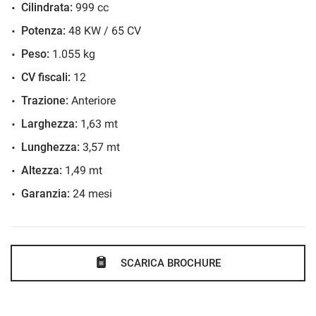
Cilindrata:
999 cc
Climatizzatore
Potenza:
48 KW / 65 CV
Controllo automatico clima
Controllo elettronico della corsia
Peso:
1.055 kg
Controllo trazione
CV fiscali:
12
Controllo vocale
Trazione:
Anteriore
Cronologia tagliandi
Larghezza:
1,63 mt
Cruise Control
Lunghezza:
3,57 mt
ESP
Altezza:
1,49 mt
Fari di profondità antiabbagliamento
Garanzia:
24 mesi
Fari direzionali
Fari LED
Frenata d'emergenza assistita
SCARICA BROCHURE
Freno di stazionamento elettrico
Hill holder