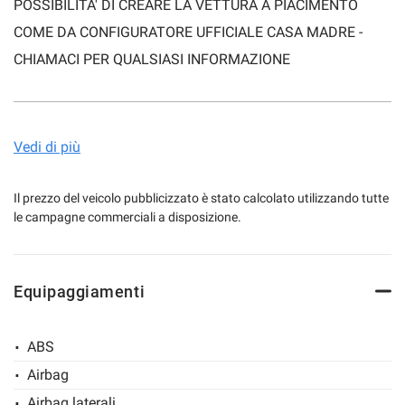
POSSIBILITA' DI CREARE LA VETTURA A PIACIMENTO
COME DA CONFIGURATORE UFFICIALE CASA MADRE -
CHIAMACI PER QUALSIASI INFORMAZIONE
mpre
Cookie necessari
ilitato
Cookie delle preferenze
- ALLESTIMENTO POP DA 17.450 EURO
Vedi di più
- ALLESTIMENTO ICON DA 19.150 EURO
Cookie per il miglioramento dell'esperienza utente
- ALLESTIMENTO DOLCEVITA DA 19.700 EURO
Il prezzo del veicolo pubblicizzato è stato calcolato utilizzando tutte
le campagne commerciali a disposizione.
- ALLESTIMENTO LA PRIMA DA 22.050 EURO
Cookie analitici
Equipaggiamenti
Cookie di marketing
CONTATTO DIRETTO:
036336641
ABS
Leggi
commerciale@treviglioauto.it
la
Airbag
cookie
policy
Airbag laterali