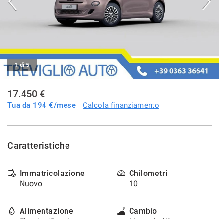
tracciamento
che
NOLEGGIO
adottiamo
per
offrire
CONTATTI
le
funzionalità
1 di 5
e
NEWS
svolgere
le
17.450 €
AREA COMMERCIANTI
attività
Tua da
194
€/mese
Calcola finanziamento
di
seguito
descritte.
Per
Caratteristiche
ottenere
maggiori
informazioni
Immatricolazione
Chilometri
sull'utilità
Nuovo
10
e
sul
funzionamento
Alimentazione
Cambio
di