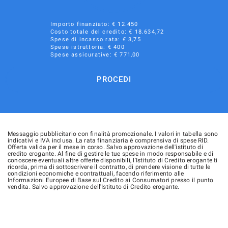
Importo finanziato: €
12.450
Costo totale del credito: €
18.634,72
Spese di incasso rata: € 3,75
Spese istruttoria: € 400
Spese assicurative: €
771,00
PROCEDI
Messaggio pubblicitario con finalità promozionale. I valori in tabella sono
indicativi e IVA inclusa. La rata finanziaria è comprensiva di spese RID.
Offerta valida per il mese in corso. Salvo approvazione dell'istituto di
credito erogante. Al fine di gestire le tue spese in modo responsabile e di
conoscere eventuali altre offerte disponibili, l'Istituto di Credito erogante ti
ricorda, prima di sottoscrivere il contratto, di prendere visione di tutte le
condizioni economiche e contrattuali, facendo riferimento alle
Informazioni Europee di Base sul Credito ai Consumatori presso il punto
vendita. Salvo approvazione dell'Istituto di Credito erogante.